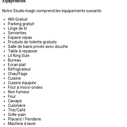
Equipements
Notre Studio Inagh comprend les équipements suivants:
Wifi Gratuit
Parking gratuit
Linge de lit
Serviettes
Espace repas
Produits de toilette gratuits
Salle de bains privée avec douche
Table à repasser
Lit King Size
Bureau
Ecran plat
Réfrigirateur
Chauffage
Cuisine
Cuisine équipée
Four à micro-ondes
Non fumeur
Four
Canapé
Cuisinière
Thé/Café
Grille-pain
Placard / Penderie
Machine à laver