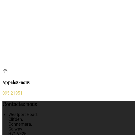
Appelez-nous
095 21951
Contactez nous
Westport Road,
Clifden,
Connemara,
Galway
H71 VF25