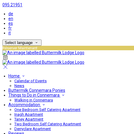
095 21951
de
en
es
fr
it
Select language
Réserver Maintenant
Home
Calendar of Events
News
Buttermilk Connemara Ponies
Things to Do in Connemara
Walking in Connemara
Accommodation
One Bedroom Self Catering Apartment
Inagh Apartment
Taney Apartment
Two Bedroom Self Catering Apartment
Derryclare Apartment
Reviews