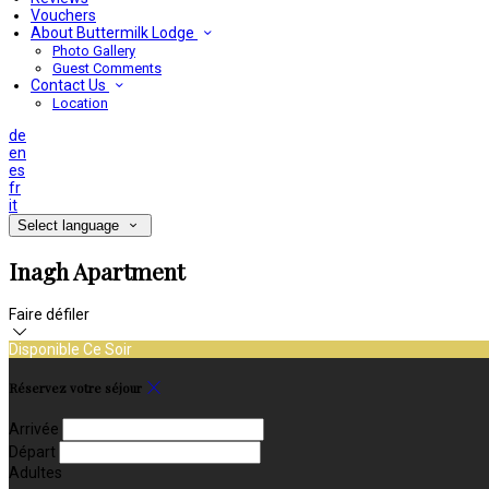
Vouchers
About Buttermilk Lodge
Photo Gallery
Guest Comments
Contact Us
Location
de
en
es
fr
it
Select language
Inagh Apartment
Faire défiler
Disponible Ce Soir
Réservez votre séjour
Arrivée
Départ
Adultes