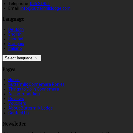
Téléphone
:
095 21951
Email:
info@buttermilklodge.com
Language
Deutsch
English
Español
Français
Italiano
Select language
Pages
Home
Buttermilk Connemara Ponies
Things to Do in Connemara
Accommodation
Reviews
Vouchers
About Buttermilk Lodge
Contact Us
Newsletter