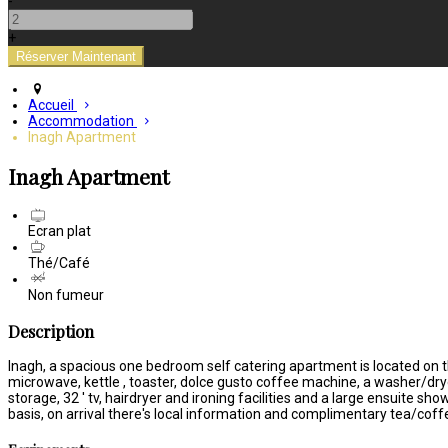
-
+
Accueil
Accommodation
Inagh Apartment
Inagh Apartment
Ecran plat
Thé/Café
Non fumeur
Description
Inagh, a spacious one bedroom self catering apartment is located on the
microwave, kettle , toaster, dolce gusto coffee machine, a washer/dryer
storage, 32 ' tv, hairdryer and ironing facilities and a large ensuite 
basis, on arrival there's local information and complimentary tea/coffe