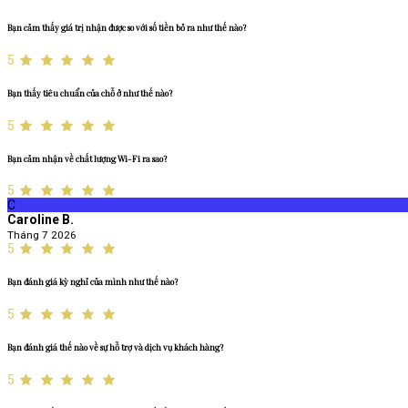
Bạn cảm thấy giá trị nhận được so với số tiền bỏ ra như thế nào?
5
Bạn thấy tiêu chuẩn của chỗ ở như thế nào?
5
Bạn cảm nhận về chất lượng Wi-Fi ra sao?
5
C
Caroline B.
Tháng 7 2026
5
Bạn đánh giá kỳ nghỉ của mình như thế nào?
5
Bạn đánh giá thế nào về sự hỗ trợ và dịch vụ khách hàng?
5