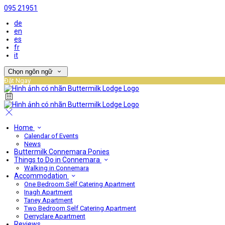
095 21951
de
en
es
fr
it
Chọn ngôn ngữ
Đặt Ngay
Home
Calendar of Events
News
Buttermilk Connemara Ponies
Things to Do in Connemara
Walking in Connemara
Accommodation
One Bedroom Self Catering Apartment
Inagh Apartment
Taney Apartment
Two Bedroom Self Catering Apartment
Derryclare Apartment
Reviews