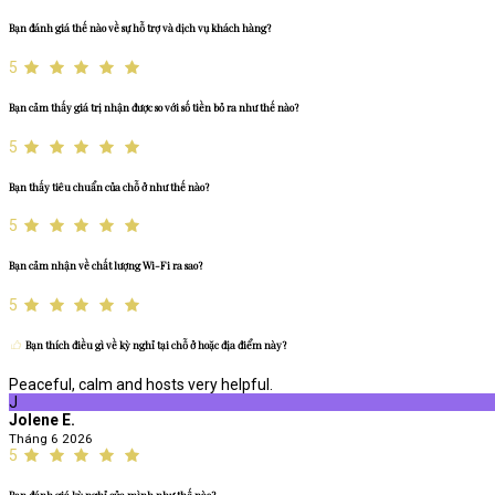
Bạn đánh giá thế nào về sự hỗ trợ và dịch vụ khách hàng?
5
Bạn cảm thấy giá trị nhận được so với số tiền bỏ ra như thế nào?
5
Bạn thấy tiêu chuẩn của chỗ ở như thế nào?
5
Bạn cảm nhận về chất lượng Wi-Fi ra sao?
5
Bạn thích điều gì về kỳ nghỉ tại chỗ ở hoặc địa điểm này?
Peaceful, calm and hosts very helpful.
J
Jolene E.
Tháng 6 2026
5
Bạn đánh giá kỳ nghỉ của mình như thế nào?