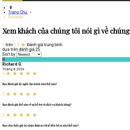
Trang Chủ
Reviews
Xem khách của chúng tôi nói gì về chúng 
5
trên
5.0
Đánh giá trung bình
dựa trên đánh giá 25
Sort by
R
Richard G.
Tháng 8 2026
5
Bạn đánh giá kỳ nghỉ của mình như thế nào?
5
Bạn đánh giá thế nào về sự hỗ trợ và dịch vụ khách hàng?
5
Bạn cảm thấy giá trị nhận được so với số tiền bỏ ra như thế nào?