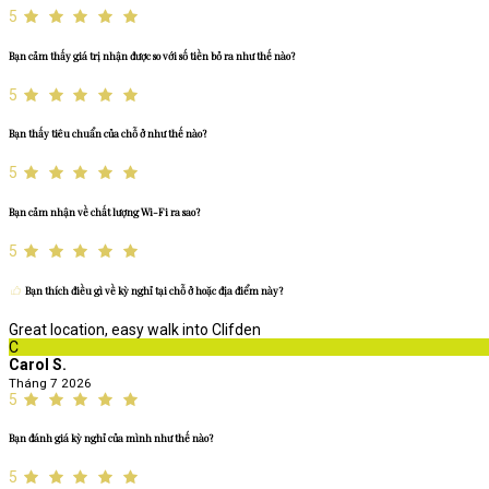
5
Bạn cảm thấy giá trị nhận được so với số tiền bỏ ra như thế nào?
5
Bạn thấy tiêu chuẩn của chỗ ở như thế nào?
5
Bạn cảm nhận về chất lượng Wi-Fi ra sao?
5
Bạn thích điều gì về kỳ nghỉ tại chỗ ở hoặc địa điểm này?
Great location, easy walk into Clifden
C
Carol S.
Tháng 7 2026
5
Bạn đánh giá kỳ nghỉ của mình như thế nào?
5