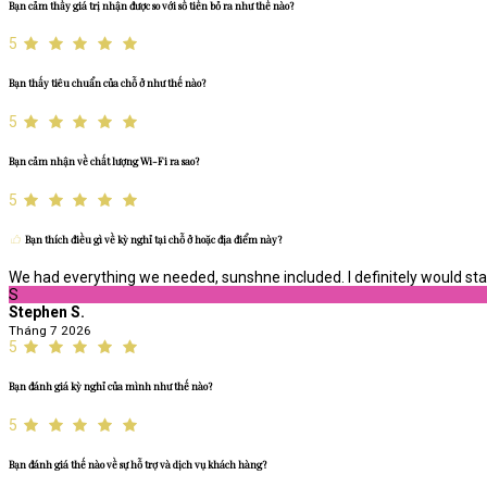
Bạn cảm thấy giá trị nhận được so với số tiền bỏ ra như thế nào?
5
Bạn thấy tiêu chuẩn của chỗ ở như thế nào?
5
Bạn cảm nhận về chất lượng Wi-Fi ra sao?
5
Bạn thích điều gì về kỳ nghỉ tại chỗ ở hoặc địa điểm này?
We had everything we needed, sunshne included. I definitely would stay
S
Stephen S.
Tháng 7 2026
5
Bạn đánh giá kỳ nghỉ của mình như thế nào?
5
Bạn đánh giá thế nào về sự hỗ trợ và dịch vụ khách hàng?