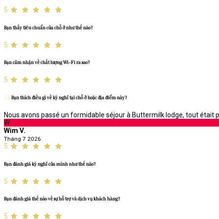
5
Bạn thấy tiêu chuẩn của chỗ ở như thế nào?
5
Bạn cảm nhận về chất lượng Wi-Fi ra sao?
5
Bạn thích điều gì về kỳ nghỉ tại chỗ ở hoặc địa điểm này?
Nous avons passé un formidable séjour à Buttermilk lodge, tout était pa
W
Wim V.
Tháng 7 2026
5
Bạn đánh giá kỳ nghỉ của mình như thế nào?
5
Bạn đánh giá thế nào về sự hỗ trợ và dịch vụ khách hàng?
5